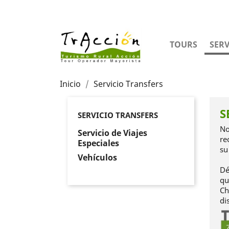
TOURS
SERV
Inicio
Servicio Transfers
S
SERVICIO TRANSFERS
No
Servicio de Viajes
re
Especiales
su
Vehículos
Dé
qu
Ch
di