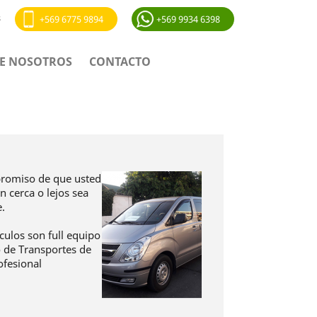
s
+569 6775 9894
+569 9934 6398
E NOSOTROS
CONTACTO
promiso de que usted
 cerca o lejos sea
.
culos son full equipo
o de Transportes de
ofesional