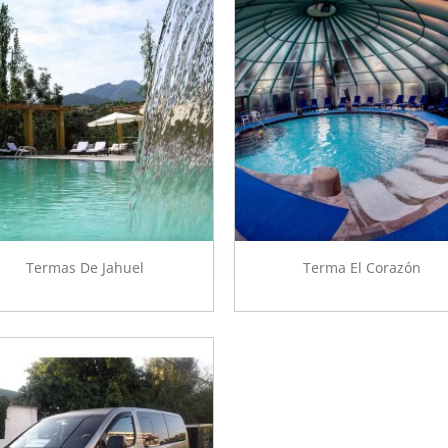
Vista rápida
Vista rápida


Termas De Jahuel
Terma El Corazón