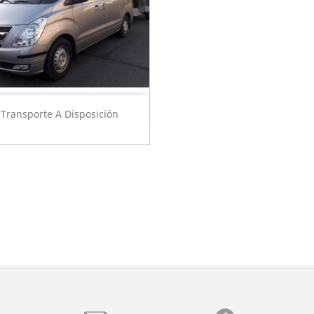
Vista rápida

Transporte A Disposición