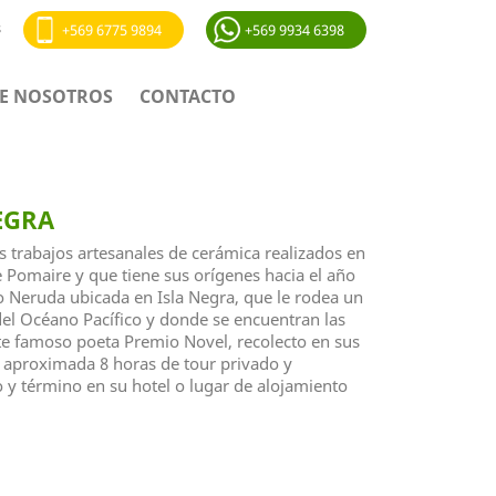
s
+569 6775 9894
+569 9934 6398
E NOSOTROS
CONTACTO
EGRA
s trabajos artesanales de cerámica realizados en
e Pomaire y que tiene sus orígenes hacia el año
o Neruda ubicada en Isla Negra, que le rodea un
el Océano Pacífico y donde se encuentran las
te famoso poeta Premio Novel, recolecto en sus
 aproximada 8 horas de tour privado y
io y término en su hotel o lugar de alojamiento