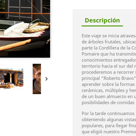
Descripción
Este viaje se inicia atrav
de árboles frutales, ubic
parte la Cordillera de la 
Pomaire que ha transmiti
conocimientos entregados
territorio hacia el sur de
procederemos a recorrer s
principal “Roberto Bravo”

aprender sobre la formas 
cerámicas, múltiples y he
de un buen almuerzo en u
posibilidades de comidas ú
Por la tarde continuamos el
obteniendo algunas vistas
populares, para llegar fin
que eligió nuestro Premio