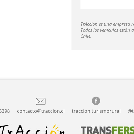
TrAccion es una empresa re
Todos los vehículos están 
Chile.
6398
contacto@traccion.cl
traccion.turismorural
@t