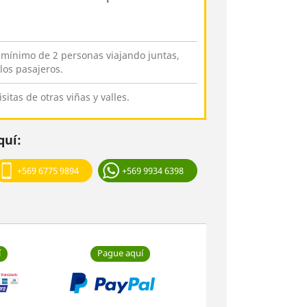
 mínimo de 2 personas viajando juntas,
los pasajeros.
isitas de otras viñas y valles.
quí:
+569 6775 9894
+569 9934 6398
í
Pague aquí